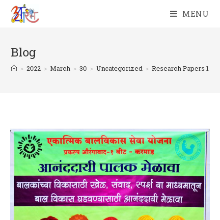
Skip
MENU
to
content
Blog
>
2022
>
March
>
30
>
Uncategorized
>
Research Papers 1