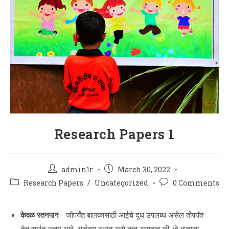
Research Papers 1
Post
Post
admin1r
March 30, 2022
author:
published:
Post
Post
Research Papers
/
Uncategorized
0 Comments
category:
comments:
केवळ स्तनपान
– जोपर्यंत बालकासाठी आईचे दूध उपलब्ध असेल तोपर्यंत
तेच सर्वात उत्तम आहे. आईच्या दुधात असे तत्व असतात की, जे बाळाला