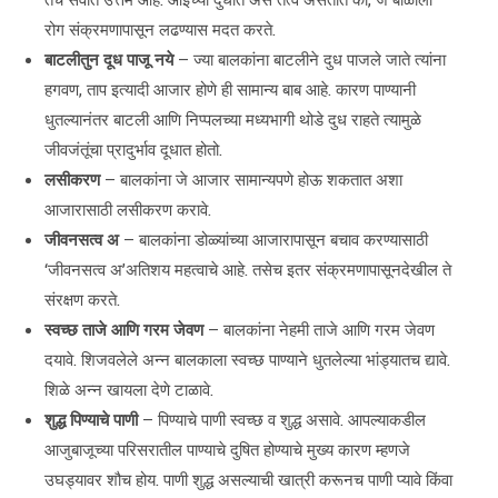
रोग संक्रमणापासून लढण्यास मदत करते.
बाटलीतुन दूध पाजू नये
– ज्या बालकांना बाटलीने दुध पाजले जाते त्यांना
हगवण, ताप इत्यादी आजार होणे ही सामान्य बाब आहे. कारण पाण्यानी
धुतल्यानंतर बाटली आणि निप्पलच्या मध्यभागी थोडे दुध राहते त्यामुळे
जीवजंतूंचा प्रादुर्भाव दूधात होतो.
लसीकरण
– बालकांना जे आजार सामान्यपणे होऊ शकतात अशा
आजारासाठी लसीकरण करावे.
जीवनसत्व अ
– बालकांना डोळ्यांच्या आजारापासून बचाव करण्यासाठी
‘जीवनसत्व अ’अतिशय महत्वाचे आहे. तसेच इतर संक्रमणापासूनदेखील ते
संरक्षण करते.
स्वच्छ ताजे आणि गरम जेवण
– बालकांना नेहमी ताजे आणि गरम जेवण
दयावे. शिजवलेले अन्न बालकाला स्वच्छ पाण्याने धुतलेल्या भांड्यातच द्यावे.
शिळे अन्न खायला देणे टाळावे.
शुद्ध पिण्याचे पाणी
– पिण्याचे पाणी स्वच्छ व शुद्ध असावे. आपल्याकडील
आजुबाजूच्या परिसरातील पाण्याचे दुषित होण्याचे मुख्य कारण म्हणजे
उघड्यावर शौच होय. पाणी शुद्ध असल्याची खात्री करूनच पाणी प्यावे किंवा