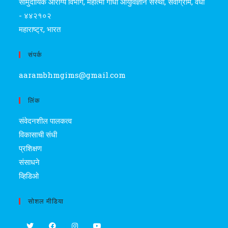
सामुदायिक आरोग्य विभाग, महात्मा गांधी आयुर्विज्ञान संस्था, सेवाग्राम, वर्धा
- ४४२१०२
महाराष्ट्र, भारत
संपर्क
aarambhmgims@gmail.com
लिंक
संवेदनशील पालकत्व
विकासाची संधी
प्रशिक्षण
संसाधने
व्हिडिओ
सोशल मीडिया