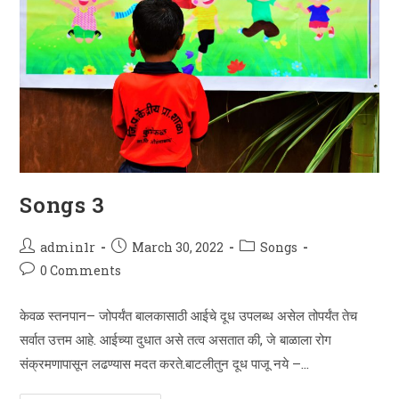
Songs 3
Post
Post
Post
admin1r
March 30, 2022
Songs
author:
published:
category:
Post
0 Comments
comments:
केवळ स्तनपान– जोपर्यंत बालकासाठी आईचे दूध उपलब्ध असेल तोपर्यंत तेच
सर्वात उत्तम आहे. आईच्या दुधात असे तत्व असतात की, जे बाळाला रोग
संक्रमणापासून लढण्यास मदत करते.बाटलीतुन दूध पाजू नये –…