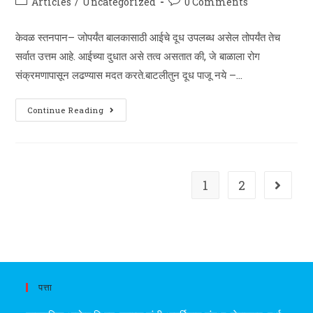
Post
Post
Articles
/
Uncategorized
0 Comments
category:
comments:
केवळ स्तनपान– जोपर्यंत बालकासाठी आईचे दूध उपलब्ध असेल तोपर्यंत तेच
सर्वात उत्तम आहे. आईच्या दुधात असे तत्व असतात की, जे बाळाला रोग
संक्रमणापासून लढण्यास मदत करते.बाटलीतुन दूध पाजू नये –…
Articles
Continue Reading
1
1
2
Go to t
पत्ता