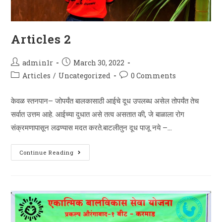
Articles 2
Post
Post
admin1r
March 30, 2022
author:
published:
Post
Post
Articles
/
Uncategorized
0 Comments
category:
comments:
केवळ स्तनपान– जोपर्यंत बालकासाठी आईचे दूध उपलब्ध असेल तोपर्यंत तेच
सर्वात उत्तम आहे. आईच्या दुधात असे तत्व असतात की, जे बाळाला रोग
संक्रमणापासून लढण्यास मदत करते.बाटलीतुन दूध पाजू नये –…
Articles
Continue Reading
2