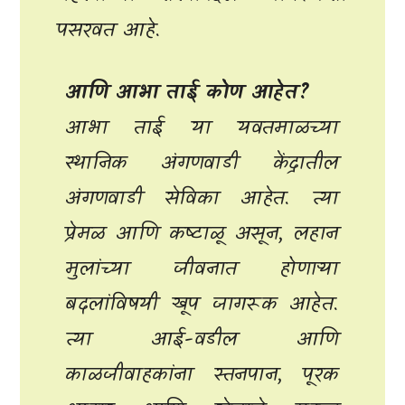
पसरवत आहे.
आणि आभा ताई कोण आहेत?
आभा ताई या यवतमाळच्या
स्थानिक अंगणवाडी केंद्रातील
अंगणवाडी सेविका आहेत. त्या
प्रेमळ आणि कष्टाळू असून, लहान
मुलांच्या जीवनात होणाऱ्या
बदलांविषयी खूप जागरूक आहेत.
त्या आई-वडील आणि
काळजीवाहकांना स्तनपान, पूरक